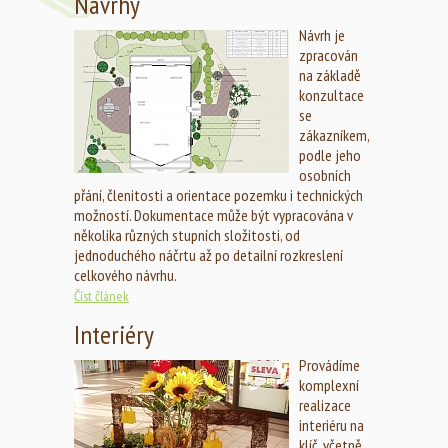
Návrhy
Návrh je
zpracován
na základě
konzultace
se
zákazníkem,
podle jeho
osobních
přání, členitosti a orientace pozemku i technických
možností. Dokumentace může být vypracována v
několika různých stupních složitosti, od
jednoduchého náčrtu až po detailní rozkreslení
celkového návrhu.
Číst článek
Interiéry
Provádíme
komplexní
realizace
interiéru na
klíč, včetně