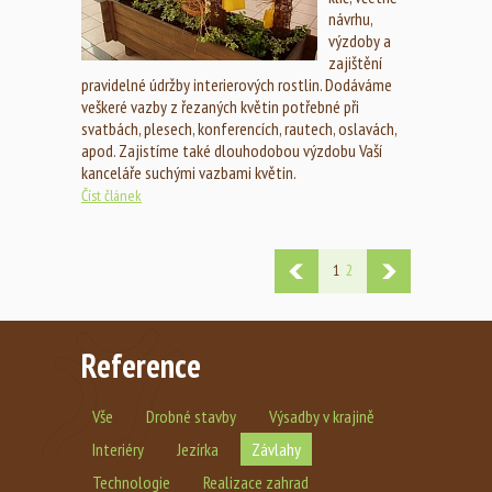
návrhu,
výzdoby a
zajištění
pravidelné údržby interierových rostlin. Dodáváme
veškeré vazby z řezaných květin potřebné při
svatbách, plesech, konferencích, rautech, oslavách,
apod. Zajistíme také dlouhodobou výzdobu Vaší
kanceláře suchými vazbami květin.
Číst článek
1
2
Reference
Vše
Drobné stavby
Výsadby v krajině
Interiéry
Jezírka
Závlahy
Technologie
Realizace zahrad