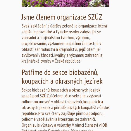
Jsme členem organizace SZÚZ
Svaz zakládání a údržby zeleně je organizace, která
sdružuje právnické a fyzické osoby zabývající se
zahradní a krajinářskou tvorbou, výrobou,
projektováním, výzkumem a dalšími činnostmi v
oblasti zahradnictví a krajinářství, jejíž cílem je
zvyšování vážnosti, kvality a významu zahradní a
krajinářské tvorby v České republice.
Patříme do sekce biobazénů,
koupacích a okrasných jezírek
Sekce biobazénů, koupacích a okrasných jezírek
spadá pod SZÚZ, účelem této sekce je zvyšovat
odbornou úroveň v oblasti bibazénů, koupacích a
okrasných jezírek a přírodě blízkých koupališť v České
republice. Pro své členy zajišťuje přímou podporu,
odborné vzdělávání a literaturu ze zahraničí.
Organizuje výstavy a veletrhy. V rámci členství v IOB
(Internationale Organisation für naturnahe