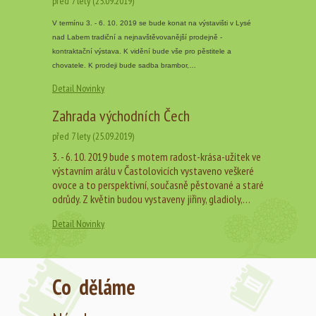
před 7 lety (25.09.2019)
V termínu 3. - 6. 10. 2019 se bude konat na výstavišti v Lysé
nad Labem tradiční a nejnavštěvovanější prodejně -
kontraktační výstava. K vidění bude vše pro pěstitele a
chovatele. K prodeji bude sadba brambor,…
Detail Novinky
Zahrada východních Čech
před 7 lety (25.09.2019)
3. - 6. 10. 2019 bude s motem radost-krása-užitek ve
výstavním arálu v Častolovicích vystaveno veškeré
ovoce a to perspektivní, současně pěstované a staré
odrůdy. Z květin budou vystaveny jiřiny, gladioly,…
Detail Novinky
Co děláme