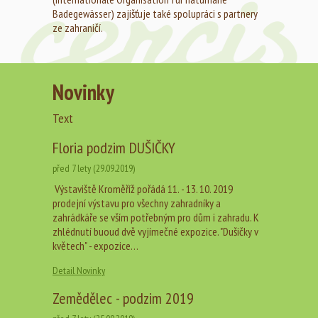
Badegewässer) zajišťuje také spolupráci s partnery
ze zahraničí.
Novinky
Text
Floria podzim DUŠIČKY
před 7 lety (29.09.2019)
Výstaviště Kroměříž pořádá 11. - 13. 10. 2019
prodejní výstavu pro všechny zahradníky a
zahrádkáře se vším potřebným pro dům i zahradu. K
zhlédnutí buoud dvě vyjímečné expozice. "Dušičky v
květech" - expozice…
Detail Novinky
Zemědělec - podzim 2019