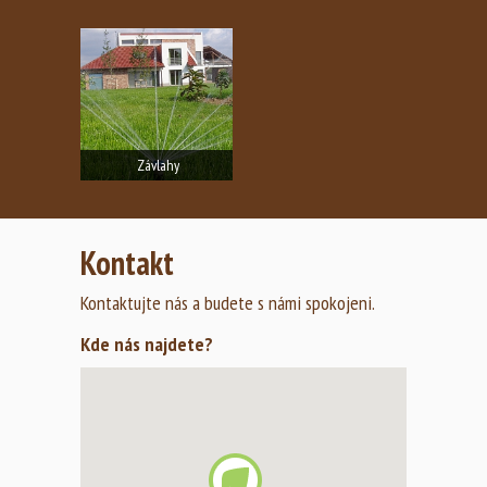
Závlahy
Automatické závlahové
systémy s podzemními rozvody
Kontakt
a s…
Zobrazit fotogalerii
Kontaktujte nás a budete s námi spokojeni.
Kde nás najdete?