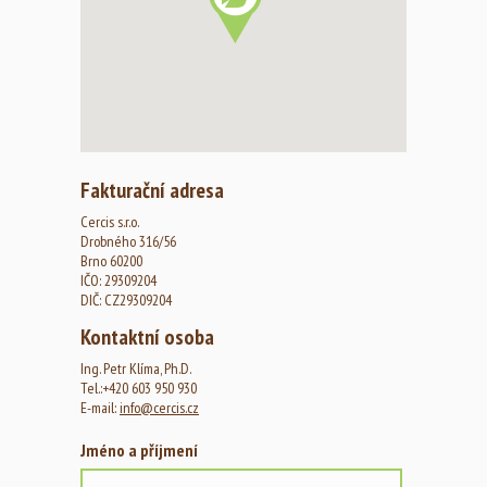
Fakturační adresa
Cercis s.r.o.
Drobného 316/56
Brno 60200
IČO: 29309204
DIČ: CZ29309204
Kontaktní osoba
Ing. Petr Klíma, Ph.D.
Tel.:+420 603 950 930
E-mail:
info@cercis.cz
Jméno a příjmení