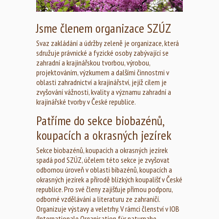
Jsme členem organizace SZÚZ
Svaz zakládání a údržby zeleně je organizace, která
sdružuje právnické a fyzické osoby zabývající se
zahradní a krajinářskou tvorbou, výrobou,
projektováním, výzkumem a dalšími činnostmi v
oblasti zahradnictví a krajinářství, jejíž cílem je
zvyšování vážnosti, kvality a významu zahradní a
krajinářské tvorby v České republice.
Patříme do sekce biobazénů,
koupacích a okrasných jezírek
Sekce biobazénů, koupacích a okrasných jezírek
spadá pod SZÚZ, účelem této sekce je zvyšovat
odbornou úroveň v oblasti bibazénů, koupacích a
okrasných jezírek a přírodě blízkých koupališť v České
republice. Pro své členy zajišťuje přímou podporu,
odborné vzdělávání a literaturu ze zahraničí.
Organizuje výstavy a veletrhy. V rámci členství v IOB
(Internationale Organisation für naturnahe