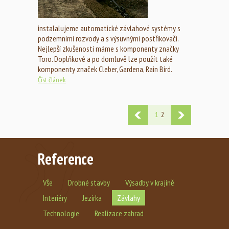
instalalujeme automatické závlahové systémy s
podzemními rozvody a s výsuvnými postřikovači.
Nejlepší zkušenosti máme s komponenty značky
Toro. Doplňkově a po domluvě lze použít také
komponenty značek Cleber, Gardena, Rain Bird.
Číst článek
1
2
Reference
Vše
Drobné stavby
Výsadby v krajině
Interiéry
Jezírka
Závlahy
Technologie
Realizace zahrad