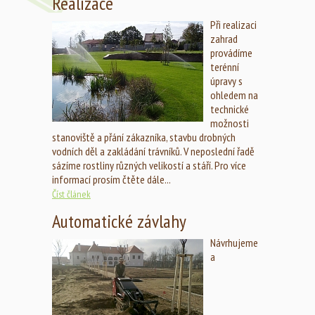
Realizace
Při realizaci
zahrad
provádíme
terénní
úpravy s
ohledem na
technické
možnosti
stanoviště a přání zákazníka, stavbu drobných
vodních děl a zakládání trávníků. V neposlední řadě
sázíme rostliny různých velikostí a stáří. Pro více
informací prosím čtěte dále...
Číst článek
Automatické závlahy
Návrhujeme
a