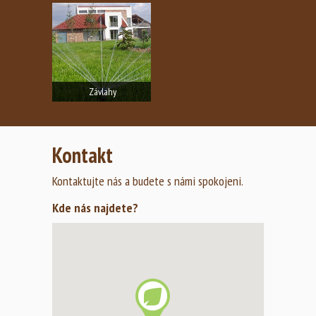
Závlahy
Automatické závlahové
systémy s podzemními rozvody
Kontakt
a s…
Zobrazit fotogalerii
Kontaktujte nás a budete s námi spokojeni.
Kde nás najdete?