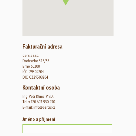
Fakturační adresa
Cercis s.r.o.
Drobného 316/56
Brno 60200
IČO: 29309204
DIČ: CZ29309204
Kontaktní osoba
Ing. Petr Klíma, Ph.D.
Tel.:+420 603 950 930
E-mail:
info@cercis.cz
Jméno a příjmení