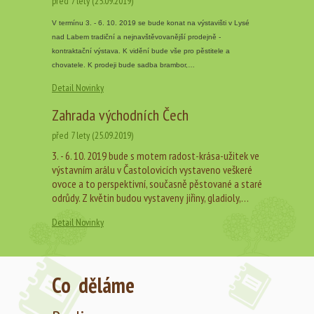
před 7 lety (25.09.2019)
V termínu 3. - 6. 10. 2019 se bude konat na výstavišti v Lysé
nad Labem tradiční a nejnavštěvovanější prodejně -
kontraktační výstava. K vidění bude vše pro pěstitele a
chovatele. K prodeji bude sadba brambor,…
Detail Novinky
Zahrada východních Čech
před 7 lety (25.09.2019)
3. - 6. 10. 2019 bude s motem radost-krása-užitek ve
výstavním arálu v Častolovicích vystaveno veškeré
ovoce a to perspektivní, současně pěstované a staré
odrůdy. Z květin budou vystaveny jiřiny, gladioly,…
Detail Novinky
Co děláme