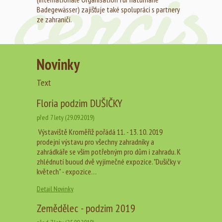
Badegewässer) zajišťuje také spolupráci s partnery
ze zahraničí.
Novinky
Text
Floria podzim DUŠIČKY
před 7 lety (29.09.2019)
Výstaviště Kroměříž pořádá 11. - 13. 10. 2019
prodejní výstavu pro všechny zahradníky a
zahrádkáře se vším potřebným pro dům i zahradu. K
zhlédnutí buoud dvě vyjímečné expozice. "Dušičky v
květech" - expozice…
Detail Novinky
Zemědělec - podzim 2019