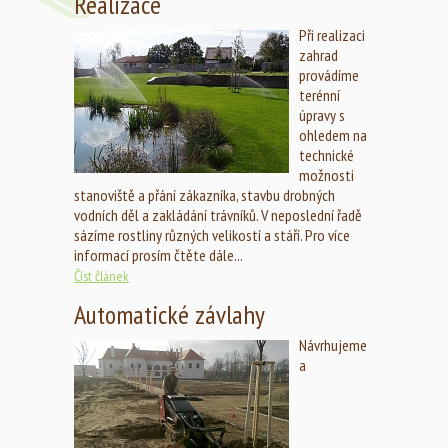
Realizace
Při realizaci
zahrad
provádíme
terénní
úpravy s
ohledem na
technické
možnosti
stanoviště a přání zákazníka, stavbu drobných
vodních děl a zakládání trávníků. V neposlední řadě
sázíme rostliny různých velikostí a stáří. Pro více
informací prosím čtěte dále...
Číst článek
Automatické závlahy
Návrhujeme
a