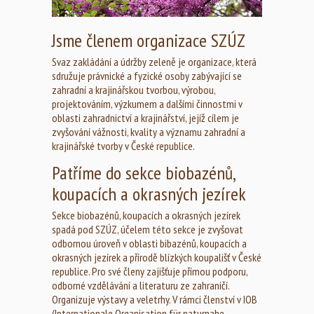
Jsme členem organizace SZÚZ
Svaz zakládání a údržby zeleně je organizace, která
sdružuje právnické a fyzické osoby zabývající se
zahradní a krajinářskou tvorbou, výrobou,
projektováním, výzkumem a dalšími činnostmi v
oblasti zahradnictví a krajinářství, jejíž cílem je
zvyšování vážnosti, kvality a významu zahradní a
krajinářské tvorby v České republice.
Patříme do sekce biobazénů,
koupacích a okrasných jezírek
Sekce biobazénů, koupacích a okrasných jezírek
spadá pod SZÚZ, účelem této sekce je zvyšovat
odbornou úroveň v oblasti bibazénů, koupacích a
okrasných jezírek a přírodě blízkých koupališť v České
republice. Pro své členy zajišťuje přímou podporu,
odborné vzdělávání a literaturu ze zahraničí.
Organizuje výstavy a veletrhy. V rámci členství v IOB
(Internationale Organisation für naturnahe