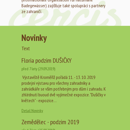
Badegewässer) zajišťuje také spolupráci s partnery
ze zahraničí.
Novinky
Text
Floria podzim DUŠIČKY
před 7 lety (29.09.2019)
Výstaviště Kroměříž pořádá 11. - 13. 10. 2019
prodejní výstavu pro všechny zahradníky a
zahrádkáře se vším potřebným pro dům i zahradu. K
zhlédnutí buoud dvě vyjímečné expozice. "Dušičky v
květech" - expozice…
Detail Novinky
Zemědělec - podzim 2019