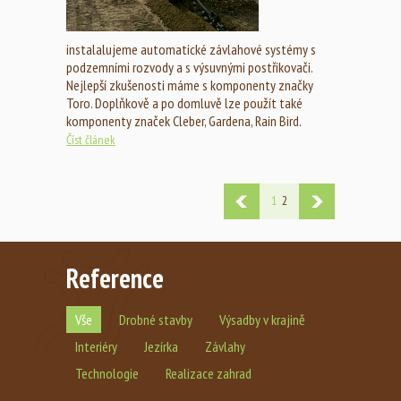
instalalujeme automatické závlahové systémy s
podzemními rozvody a s výsuvnými postřikovači.
Nejlepší zkušenosti máme s komponenty značky
Toro. Doplňkově a po domluvě lze použít také
komponenty značek Cleber, Gardena, Rain Bird.
Číst článek
1
2
Reference
Vše
Drobné stavby
Výsadby v krajině
Interiéry
Jezírka
Závlahy
Technologie
Realizace zahrad