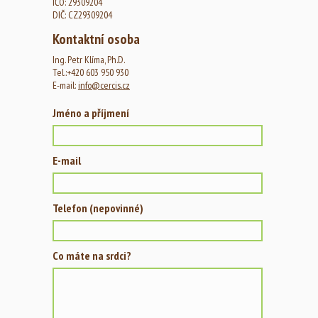
IČO: 29309204
DIČ: CZ29309204
Kontaktní osoba
Ing. Petr Klíma, Ph.D.
Tel.:+420 603 950 930
E-mail:
info@cercis.cz
Jméno a příjmení
E-mail
Telefon (nepovinné)
Co máte na srdci?