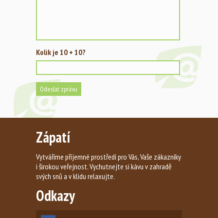
Kolik je 10 + 10?
Zápatí
Vytváříme příjemné prostředí pro Vás, Vaše zákazníky
i širokou veřejnost. Vychutnejte si kávu v zahradě
svých snů a v klidu relaxujte.
Odkazy