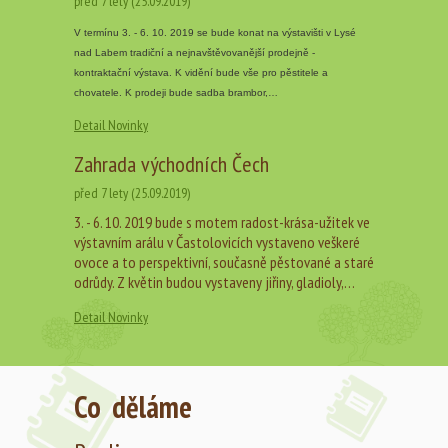
před 7 lety (25.09.2019)
V termínu 3. - 6. 10. 2019 se bude konat na výstavišti v Lysé
nad Labem tradiční a nejnavštěvovanější prodejně -
kontraktační výstava. K vidění bude vše pro pěstitele a
chovatele. K prodeji bude sadba brambor,…
Detail Novinky
Zahrada východních Čech
před 7 lety (25.09.2019)
3. - 6. 10. 2019 bude s motem radost-krása-užitek ve
výstavním arálu v Častolovicích vystaveno veškeré
ovoce a to perspektivní, současně pěstované a staré
odrůdy. Z květin budou vystaveny jiřiny, gladioly,…
Detail Novinky
Co děláme