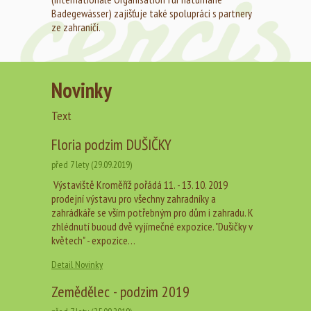
Badegewässer) zajišťuje také spolupráci s partnery
ze zahraničí.
Novinky
Text
Floria podzim DUŠIČKY
před 7 lety (29.09.2019)
Výstaviště Kroměříž pořádá 11. - 13. 10. 2019
prodejní výstavu pro všechny zahradníky a
zahrádkáře se vším potřebným pro dům i zahradu. K
zhlédnutí buoud dvě vyjímečné expozice. "Dušičky v
květech" - expozice…
Detail Novinky
Zemědělec - podzim 2019