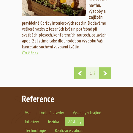
návrhu,
výzdoby a
zajištění
pravidelné údržby interierových rostlin. Dodáváme
veškeré vazby z řezaných květin potřebné při
svatbách, plesech, konferencích, rautech, oslavách,
apod. Zajistíme také dlouhodobou výzdobu Vaší
kanceláře suchými vazbami květin.
Číst článek
1
2
Reference
Vše
Drobné stavby
Výsadby v krajině
Interiéry
Jezírka
Závlahy
Technologie
Realizace zahrad