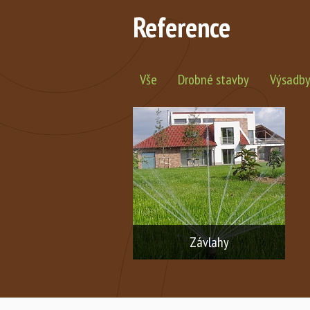
Reference
Vše
Drobné stavby
Výsadby 
Závlahy