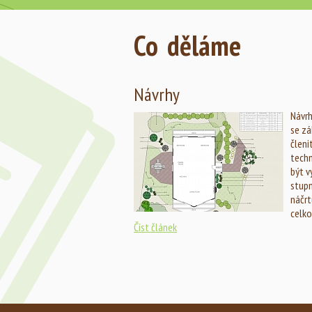
Co děláme
Návrhy
Návrh
se zá
členi
tech
být v
stupn
náčrt
celko
Číst článek