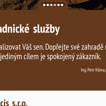
adnické služby
lizovat Váš sen. Dopřejte své zahradě 
jediným cílem je spokojený zákazník.
Ing. Petr Klíma,
is s.r.o.