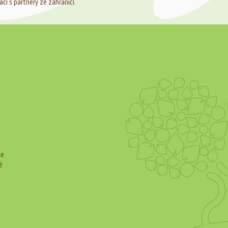
ci s partnery ze zahraničí.
ce
é