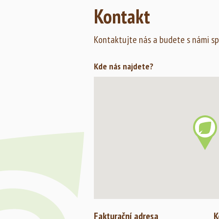
Automatické závlahové systémy
Kontakt
s podzemními rozvody a s…
Zobrazit fotogalerii
Kontaktujte nás a budete s námi sp
Kde nás najdete?
Fakturační adresa
K