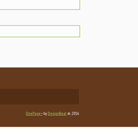
OnePage+
by
DesignBeat
© 2016