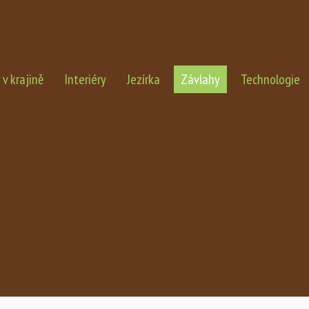
v krajině
Interiéry
Jezírka
Závlahy
Technologie