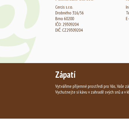
Cercis s.r.o.
In
Drobného 316/56
T
Brno 60200
E
IČO: 29309204
DIČ: CZ29309204
Zápatí
Vytváříme příjemné prostředí pro Vás, Vaše zá
Vychutnejte si kávu v zahradě svých snů a v k