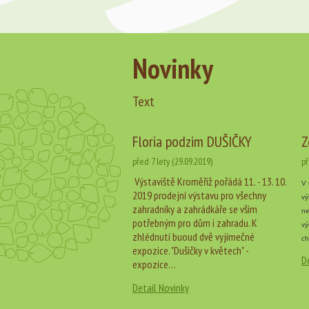
Novinky
Text
Floria podzim DUŠIČKY
Z
před 7 lety (29.09.2019)
př
Výstaviště Kroměříž pořádá 11. - 13. 10.
V 
2019 prodejní výstavu pro všechny
vý
zahradníky a zahrádkáře se vším
ne
potřebným pro dům i zahradu. K
vý
zhlédnutí buoud dvě vyjímečné
ch
expozice. "Dušičky v květech" -
D
expozice…
Detail Novinky