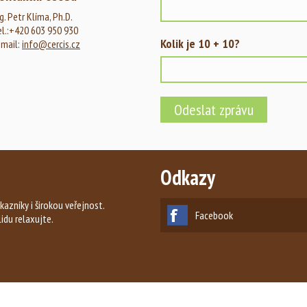
g. Petr Klíma, Ph.D.
el.:+420 603 950 930
Kolik je 10 + 10?
-mail:
info@cercis.cz
Odkazy
kazníky i širokou veřejnost.
Facebook
lidu relaxujte.