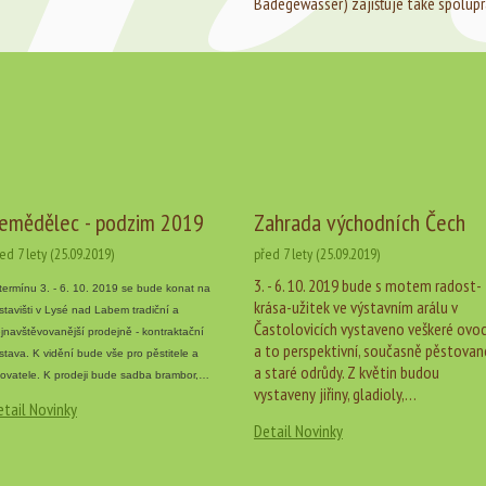
Badegewässer) zajišťuje také spoluprá
emědělec - podzim 2019
Zahrada východních Čech
ed 7 lety (25.09.2019)
před 7 lety (25.09.2019)
3. - 6. 10. 2019 bude s motem radost-
termínu 3. - 6. 10. 2019 se bude konat na
krása-užitek ve výstavním arálu v
stavišti v Lysé nad Labem tradiční a
Častolovicích vystaveno veškeré ovo
jnavštěvovanější prodejně - kontraktační
a to perspektivní, současně pěstovan
stava. K vidění bude vše pro pěstitele a
a staré odrůdy. Z květin budou
ovatele. K prodeji bude sadba brambor,…
vystaveny jiřiny, gladioly,…
etail Novinky
Detail Novinky