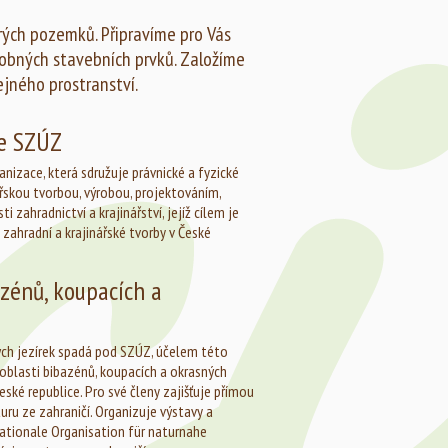
tarých pozemků. Připravíme pro Vás
obných stavebních prvků. Založíme
ejného prostranství.
ce SZÚZ
anizace, která sdružuje právnické a fyzické
ářskou tvorbou, výrobou, projektováním,
 zahradnictví a krajinářství, jejíž cílem je
 zahradní a krajinářské tvorby v České
zénů, koupacích a
ých jezírek spadá pod SZÚZ, účelem této
oblasti bibazénů, koupacích a okrasných
České republice. Pro své členy zajišťuje přímou
uru ze zahraničí. Organizuje výstavy a
rnationale Organisation für naturnahe