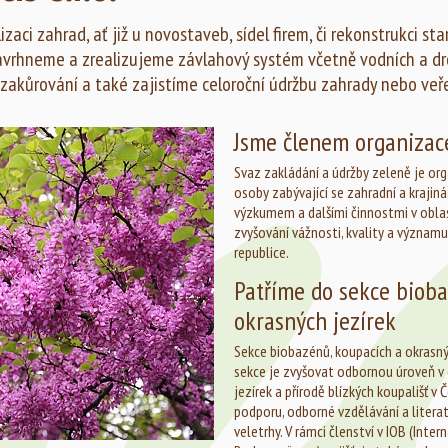
zaci zahrad, ať již u novostaveb, sídel firem, či rekonstrukci s
avrhneme a zrealizujeme závlahový systém včetně vodních a dr
 zakůrování a také zajistíme celoroční údržbu zahrady nebo veř
Jsme členem organiza
Svaz zakládání a údržby zeleně je org
osoby zabývající se zahradní a krajin
výzkumem a dalšími činnostmi v oblasti
zvyšování vážnosti, kvality a významu
republice.
Patříme do sekce bioba
okrasných jezírek
Sekce biobazénů, koupacích a okrasn
sekce je zvyšovat odbornou úroveň v 
jezírek a přírodě blízkých koupališť v 
podporu, odborné vzdělávání a literat
veletrhy. V rámci členství v IOB (Inte