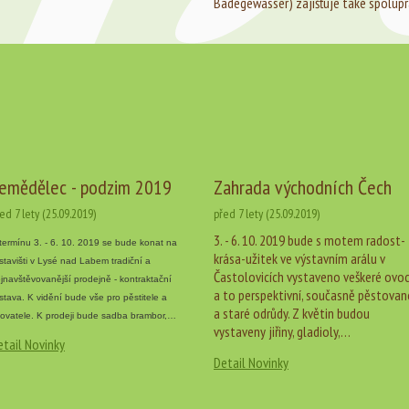
Badegewässer) zajišťuje také spoluprá
emědělec - podzim 2019
Zahrada východních Čech
ed 7 lety (25.09.2019)
před 7 lety (25.09.2019)
3. - 6. 10. 2019 bude s motem radost-
termínu 3. - 6. 10. 2019 se bude konat na
krása-užitek ve výstavním arálu v
stavišti v Lysé nad Labem tradiční a
Častolovicích vystaveno veškeré ovo
jnavštěvovanější prodejně - kontraktační
a to perspektivní, současně pěstovan
stava. K vidění bude vše pro pěstitele a
a staré odrůdy. Z květin budou
ovatele. K prodeji bude sadba brambor,…
vystaveny jiřiny, gladioly,…
etail Novinky
Detail Novinky