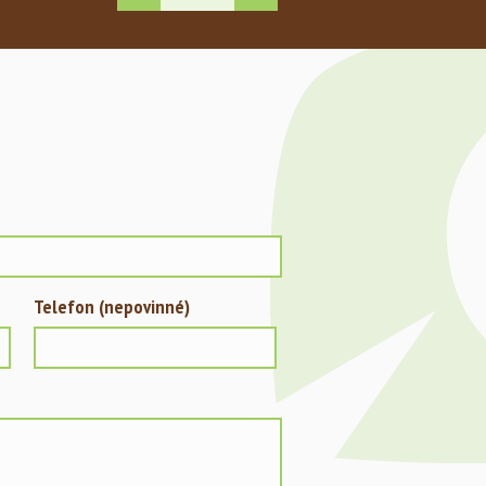
významné vily Munz v Brně
Zobrazit fotogalerii
Telefon (nepovinné)