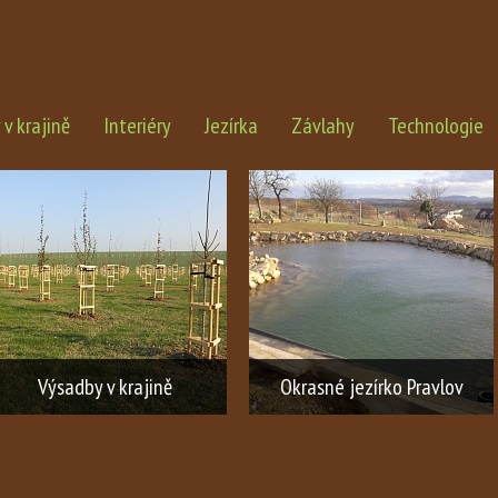
v krajině
Interiéry
Jezírka
Závlahy
Technologie
Výsadby v krajině
Okrasné jezírko Pravlov
Výsadba zeleně v krajině
Realizace okrasného jezírka