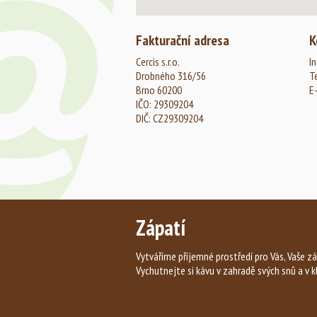
Fakturační adresa
K
Cercis s.r.o.
In
Drobného 316/56
T
Brno 60200
E
IČO: 29309204
DIČ: CZ29309204
Zápatí
Vytváříme příjemné prostředí pro Vás, Vaše zá
Vychutnejte si kávu v zahradě svých snů a v k