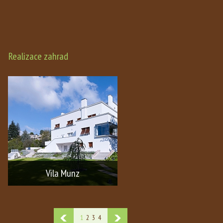
Realizace zahrad
Vila Munz
1
2
3
4
Kompletní realizace zahrady u