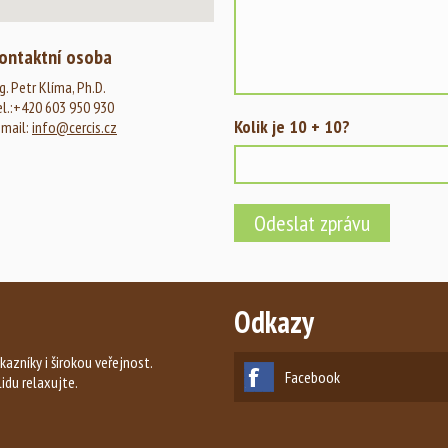
ontaktní osoba
g. Petr Klíma, Ph.D.
el.:+420 603 950 930
Kolik je 10 + 10?
-mail:
info@cercis.cz
Odkazy
kazníky i širokou veřejnost.
Facebook
lidu relaxujte.