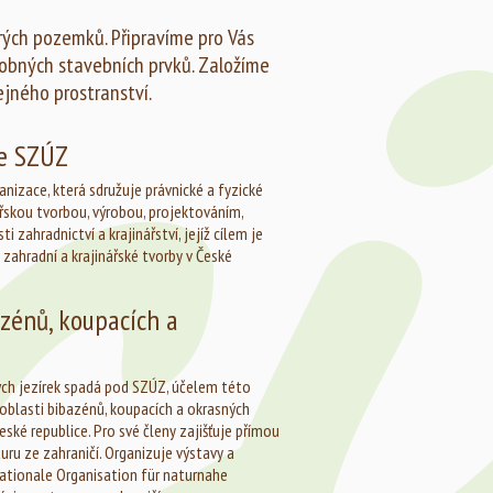
tarých pozemků. Připravíme pro Vás
obných stavebních prvků. Založíme
ejného prostranství.
ce SZÚZ
anizace, která sdružuje právnické a fyzické
ářskou tvorbou, výrobou, projektováním,
 zahradnictví a krajinářství, jejíž cílem je
 zahradní a krajinářské tvorby v České
zénů, koupacích a
ých jezírek spadá pod SZÚZ, účelem této
oblasti bibazénů, koupacích a okrasných
České republice. Pro své členy zajišťuje přímou
uru ze zahraničí. Organizuje výstavy a
rnationale Organisation für naturnahe