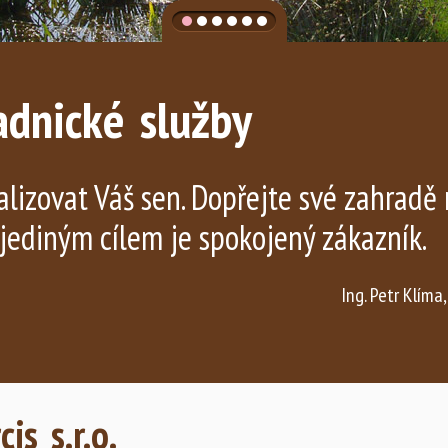
adnické služby
lizovat Váš sen. Dopřejte své zahradě 
jediným cílem je spokojený zákazník.
Ing. Petr Klíma,
is s.r.o.