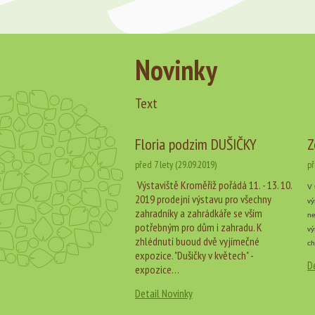
Novinky
Text
Floria podzim DUŠIČKY
Z
před 7 lety (29.09.2019)
př
Výstaviště Kroměříž pořádá 11. - 13. 10.
V 
2019 prodejní výstavu pro všechny
vý
zahradníky a zahrádkáře se vším
ne
potřebným pro dům i zahradu. K
vý
zhlédnutí buoud dvě vyjímečné
ch
expozice. "Dušičky v květech" -
D
expozice…
Detail Novinky