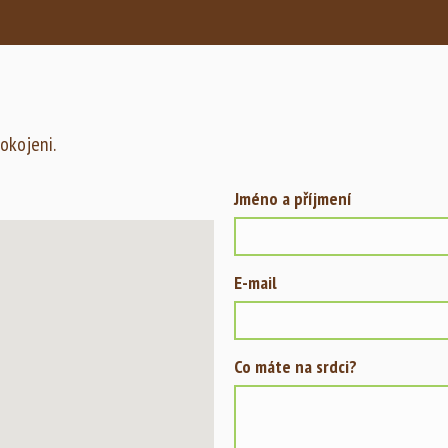
Zobrazit fotogalerii
Pravlov objem 80m3
Zobrazit fotogalerii
okojeni.
Jméno a příjmení
E-mail
Co máte na srdci?