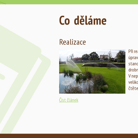
Co děláme
Realizace
Při r
úprav
stano
drobn
V nep
velik
čtěte
Číst článek