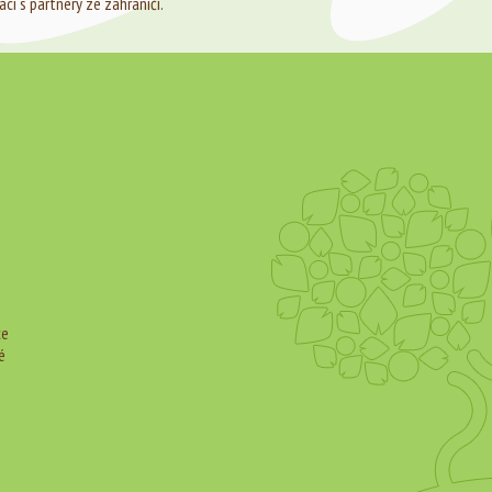
ci s partnery ze zahraničí.
ce
é