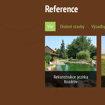
Reference
Vše
Drobné stavby
Výsadby 
Rekonstrukce jezírka
Kozárov
Rekonstrukce koupacího jezírka