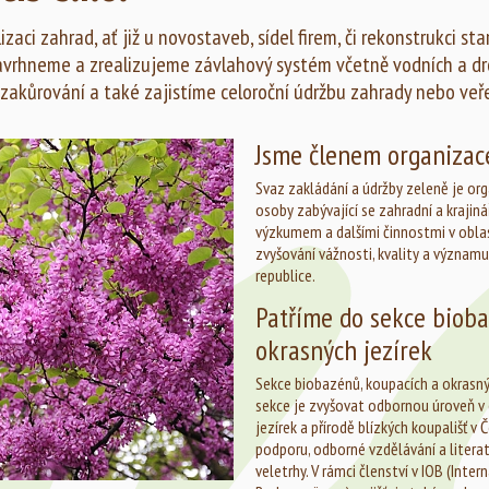
zaci zahrad, ať již u novostaveb, sídel firem, či rekonstrukci s
avrhneme a zrealizujeme závlahový systém včetně vodních a dr
 zakůrování a také zajistíme celoroční údržbu zahrady nebo veř
Jsme členem organiza
Svaz zakládání a údržby zeleně je org
osoby zabývající se zahradní a krajin
výzkumem a dalšími činnostmi v oblasti
zvyšování vážnosti, kvality a významu
republice.
Patříme do sekce bioba
okrasných jezírek
Sekce biobazénů, koupacích a okrasn
sekce je zvyšovat odbornou úroveň v 
jezírek a přírodě blízkých koupališť v 
podporu, odborné vzdělávání a literat
veletrhy. V rámci členství v IOB (Inte