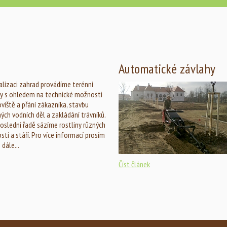
Automatické závlahy
ealizaci zahrad provádíme terénní
y s ohledem na technické možnosti
viště a přání zákazníka, stavbu
ých vodních děl a zakládání trávníků.
oslední řadě sázíme rostliny různých
ostí a stáří. Pro více informací prosím
 dále...
Číst článek