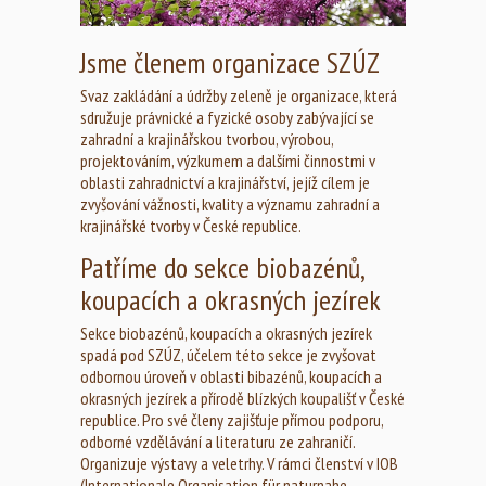
Jsme členem organizace SZÚZ
Svaz zakládání a údržby zeleně je organizace, která
sdružuje právnické a fyzické osoby zabývající se
zahradní a krajinářskou tvorbou, výrobou,
projektováním, výzkumem a dalšími činnostmi v
oblasti zahradnictví a krajinářství, jejíž cílem je
zvyšování vážnosti, kvality a významu zahradní a
krajinářské tvorby v České republice.
Patříme do sekce biobazénů,
koupacích a okrasných jezírek
Sekce biobazénů, koupacích a okrasných jezírek
spadá pod SZÚZ, účelem této sekce je zvyšovat
odbornou úroveň v oblasti bibazénů, koupacích a
okrasných jezírek a přírodě blízkých koupališť v České
republice. Pro své členy zajišťuje přímou podporu,
odborné vzdělávání a literaturu ze zahraničí.
Organizuje výstavy a veletrhy. V rámci členství v IOB
(Internationale Organisation für naturnahe