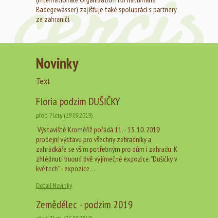
Badegewässer) zajišťuje také spolupráci s partnery
ze zahraničí.
Novinky
Text
Floria podzim DUŠIČKY
před 7 lety (29.09.2019)
Výstaviště Kroměříž pořádá 11. - 13. 10. 2019
prodejní výstavu pro všechny zahradníky a
zahrádkáře se vším potřebným pro dům i zahradu. K
zhlédnutí buoud dvě vyjímečné expozice. "Dušičky v
květech" - expozice…
Detail Novinky
Zemědělec - podzim 2019