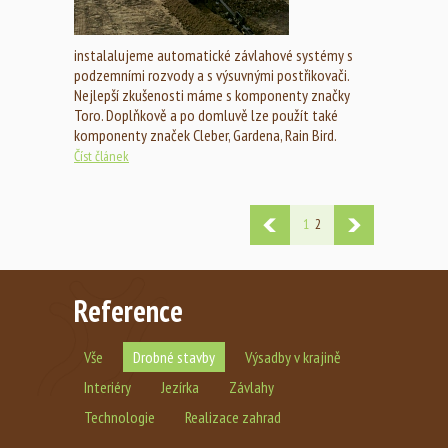
instalalujeme automatické závlahové systémy s
podzemními rozvody a s výsuvnými postřikovači.
Nejlepší zkušenosti máme s komponenty značky
Toro. Doplňkově a po domluvě lze použít také
komponenty značek Cleber, Gardena, Rain Bird.
Číst článek
1
2
Reference
Vše
Drobné stavby
Výsadby v krajině
Interiéry
Jezírka
Závlahy
Technologie
Realizace zahrad