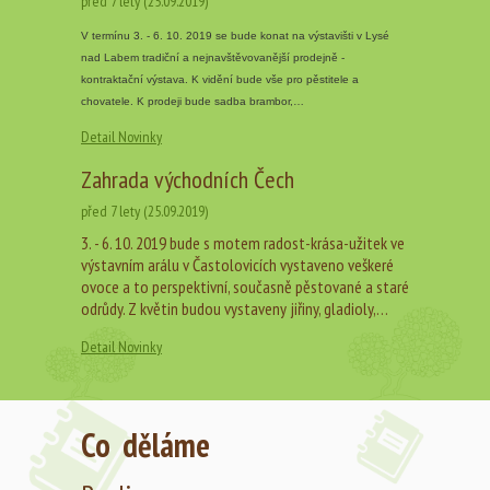
před 7 lety (25.09.2019)
V termínu 3. - 6. 10. 2019 se bude konat na výstavišti v Lysé
nad Labem tradiční a nejnavštěvovanější prodejně -
kontraktační výstava. K vidění bude vše pro pěstitele a
chovatele. K prodeji bude sadba brambor,…
Detail Novinky
Zahrada východních Čech
před 7 lety (25.09.2019)
3. - 6. 10. 2019 bude s motem radost-krása-užitek ve
výstavním arálu v Častolovicích vystaveno veškeré
ovoce a to perspektivní, současně pěstované a staré
odrůdy. Z květin budou vystaveny jiřiny, gladioly,…
Detail Novinky
Co děláme