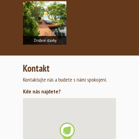
Drobné stavby
Realizace drobných staveb.
Zobrazit fotogalerii
Kontakt
Kontaktujte nás a budete s námi spokojeni.
Kde nás najdete?