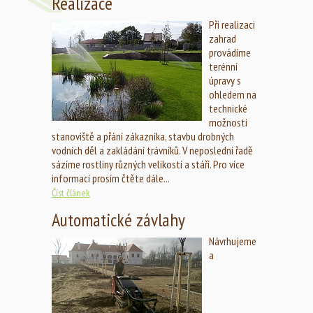
Realizace
Při realizaci
zahrad
provádíme
terénní
úpravy s
ohledem na
technické
možnosti
stanoviště a přání zákazníka, stavbu drobných
vodních děl a zakládání trávníků. V neposlední řadě
sázíme rostliny různých velikostí a stáří. Pro více
informací prosím čtěte dále...
Číst článek
Automatické závlahy
Návrhujeme
a