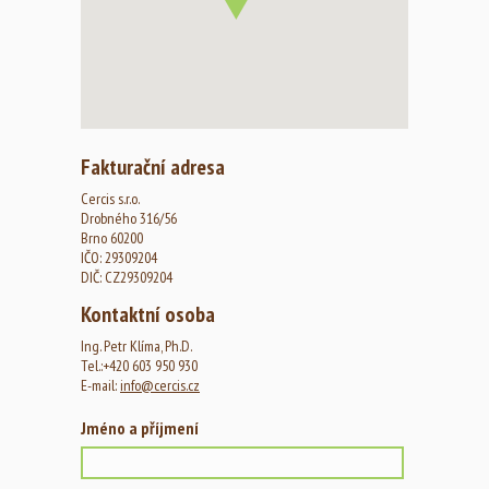
Fakturační adresa
Cercis s.r.o.
Drobného 316/56
Brno 60200
IČO: 29309204
DIČ: CZ29309204
Kontaktní osoba
Ing. Petr Klíma, Ph.D.
Tel.:+420 603 950 930
E-mail:
info@cercis.cz
Jméno a příjmení