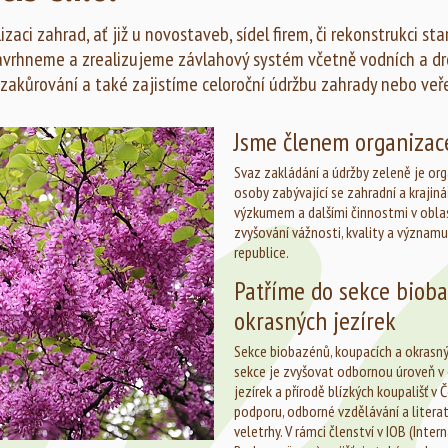
zaci zahrad, ať již u novostaveb, sídel firem, či rekonstrukci s
avrhneme a zrealizujeme závlahový systém včetně vodních a dr
 zakůrování a také zajistíme celoroční údržbu zahrady nebo veř
Jsme členem organiza
Svaz zakládání a údržby zeleně je org
osoby zabývající se zahradní a krajin
výzkumem a dalšími činnostmi v oblasti
zvyšování vážnosti, kvality a významu
republice.
Patříme do sekce bioba
okrasných jezírek
Sekce biobazénů, koupacích a okrasn
sekce je zvyšovat odbornou úroveň v 
jezírek a přírodě blízkých koupališť v 
podporu, odborné vzdělávání a literat
veletrhy. V rámci členství v IOB (Inte