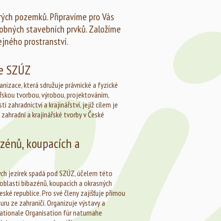
tarých pozemků. Připravíme pro Vás
obných stavebních prvků. Založíme
ejného prostranství.
ce SZÚZ
anizace, která sdružuje právnické a fyzické
ářskou tvorbou, výrobou, projektováním,
 zahradnictví a krajinářství, jejíž cílem je
 zahradní a krajinářské tvorby v České
zénů, koupacích a
ých jezírek spadá pod SZÚZ, účelem této
oblasti bibazénů, koupacích a okrasných
České republice. Pro své členy zajišťuje přímou
uru ze zahraničí. Organizuje výstavy a
rnationale Organisation für naturnahe