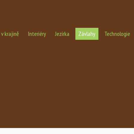
v krajině
Interiéry
Jezírka
Závlahy
Technologie