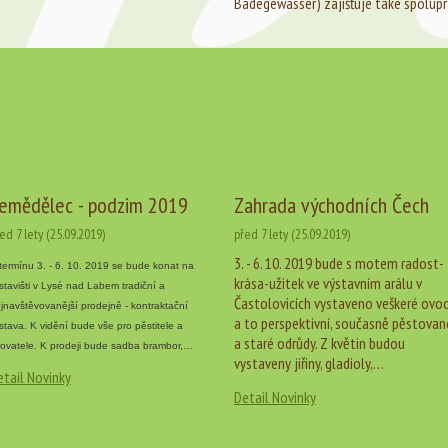
Badegewässer) zajišťuje také spoluprá
emědělec - podzim 2019
Zahrada východních Čech
ed 7 lety (25.09.2019)
před 7 lety (25.09.2019)
3. - 6. 10. 2019 bude s motem radost-
termínu 3. - 6. 10. 2019 se bude konat na
krása-užitek ve výstavním arálu v
stavišti v Lysé nad Labem tradiční a
Častolovicích vystaveno veškeré ovo
jnavštěvovanější prodejně - kontraktační
a to perspektivní, současně pěstovan
stava. K vidění bude vše pro pěstitele a
a staré odrůdy. Z květin budou
ovatele. K prodeji bude sadba brambor,…
vystaveny jiřiny, gladioly,…
etail Novinky
Detail Novinky