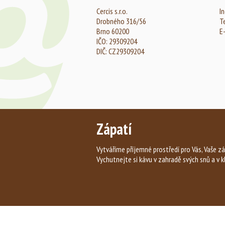
Cercis s.r.o.
In
Drobného 316/56
T
Brno 60200
E
IČO: 29309204
DIČ: CZ29309204
Zápatí
Vytváříme příjemné prostředí pro Vás, Vaše zá
Vychutnejte si kávu v zahradě svých snů a v k