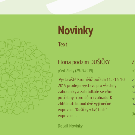
Novinky
Text
Floria podzim DUŠIČKY
Z
před 7 lety (29.09.2019)
př
Výstaviště Kroměříž pořádá 11. - 13. 10.
V 
2019 prodejní výstavu pro všechny
vý
zahradníky a zahrádkáře se vším
ne
potřebným pro dům i zahradu. K
vý
zhlédnutí buoud dvě vyjímečné
ch
expozice. "Dušičky v květech" -
D
expozice…
Detail Novinky