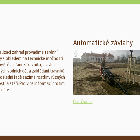
Automatické závlahy
ealizaci zahrad provádíme terénní
y s ohledem na technické možnosti
viště a přání zákazníka, stavbu
ých vodních děl a zakládání trávníků.
oslední řadě sázíme rostliny různých
ostí a stáří. Pro více informací prosím
 dále...
Číst článek