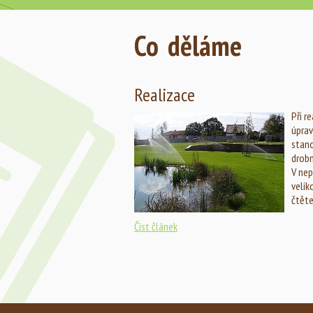
Co děláme
Realizace
Při r
úprav
stano
drobn
V nep
velik
čtěte
Číst článek