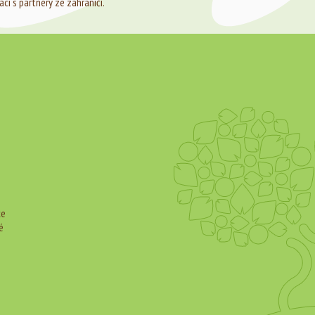
ci s partnery ze zahraničí.
ce
é