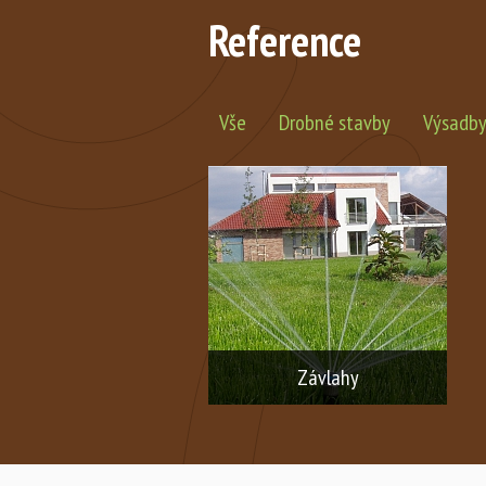
Reference
Vše
Drobné stavby
Výsadby 
Závlahy
Automatické závlahové systémy