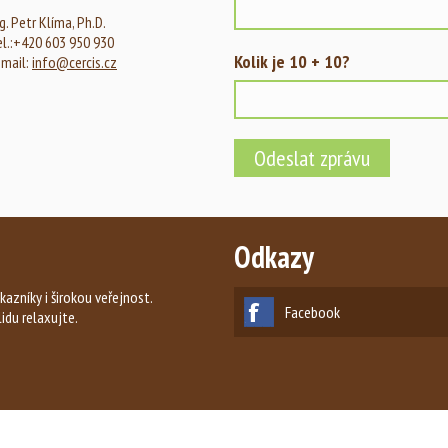
g. Petr Klíma, Ph.D.
el.:+420 603 950 930
Kolik je 10 + 10?
-mail:
info@cercis.cz
Odkazy
kazníky i širokou veřejnost.
Facebook
lidu relaxujte.