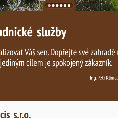
adnické služby
lizovat Váš sen. Dopřejte své zahradě 
jediným cílem je spokojený zákazník.
Ing. Petr Klíma,
is s.r.o.