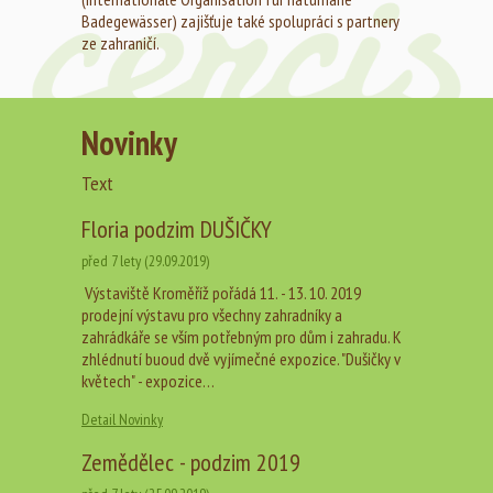
Badegewässer) zajišťuje také spolupráci s partnery
ze zahraničí.
Novinky
Text
Floria podzim DUŠIČKY
před 7 lety (29.09.2019)
Výstaviště Kroměříž pořádá 11. - 13. 10. 2019
prodejní výstavu pro všechny zahradníky a
zahrádkáře se vším potřebným pro dům i zahradu. K
zhlédnutí buoud dvě vyjímečné expozice. "Dušičky v
květech" - expozice…
Detail Novinky
Zemědělec - podzim 2019