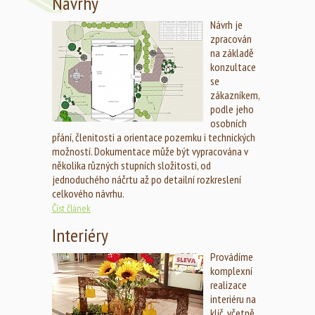
Návrhy
Návrh je
zpracován
na základě
konzultace
se
zákazníkem,
podle jeho
osobních
přání, členitosti a orientace pozemku i technických
možností. Dokumentace může být vypracována v
několika různých stupních složitosti, od
jednoduchého náčrtu až po detailní rozkreslení
celkového návrhu.
Číst článek
Interiéry
Provádíme
komplexní
realizace
interiéru na
klíč, včetně