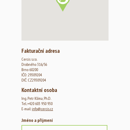
Fakturační adresa
Cercis s.r.o.
Drobného 316/56
Brno 60200
IČO: 29309204
DIČ: CZ29309204
Kontaktní osoba
Ing. Petr Klíma, Ph.D.
Tel.:+420 603 950 930
E-mail:
info@cercis.cz
Jméno a příjmení