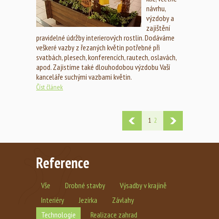
návrhu,
výzdoby a
zajištění
pravidelné údržby interierových rostlin. Dodáváme
veškeré vazby z řezaných květin potřebné při
svatbách, plesech, konferencích, rautech, oslavách,
apod. Zajistíme také dlouhodobou výzdobu Vaší
kanceláře suchými vazbami květin.
Číst článek
1
2
Reference
Vše
Drobné stavby
Výsadby v krajině
Interiéry
Jezírka
Závlahy
Technologie
Realizace zahrad