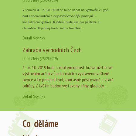
před 7 lety (25.09.2019)
V termínu 3. - 6. 10. 2019 se bude konat na výstavišti v Lysé
nad Labem tradiční a nejnavštěvovanější prodejně -
kontraktační výstava. K vidění bude vše pro pěstitele a
chovatele. K prodeji bude sadba brambor,…
Detail Novinky
Zahrada východních Čech
před 7 lety (25.09.2019)
3. - 6. 10. 2019 bude s motem radost-krása-užitek ve
výstavním arálu v Častolovicích vystaveno veškeré
ovoce a to perspektivní, současně pěstované a staré
odrůdy. Z květin budou vystaveny jiřiny, gladioly,…
Detail Novinky
Co děláme