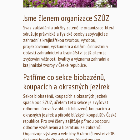
Jsme členem organizace SZÚZ
Svaz zakládání a údržby zeleně je organizace, která
sdružuje právnické a fyzické osoby zabývající se
zahradní a krajinářskou tvorbou, výrobou,
projektováním, výzkumem a dalšími činnostmi v
oblasti zahradnictví a krajinářství, jejíž cílem je
zvyšování vážnosti, kvality a významu zahradní a
krajinářské tvorby v České republice.
Patříme do sekce biobazénů,
koupacích a okrasných jezírek
Sekce biobazénů, koupacích a okrasných jezírek
spadá pod SZÚZ, účelem této sekce je zvyšovat
odbornou úroveň v oblasti bibazénů, koupacích a
okrasných jezírek a přírodě blízkých koupališť v České
republice. Pro své členy zajišťuje přímou podporu,
odborné vzdělávání a literaturu ze zahraničí.
Organizuje výstavy a veletrhy. V rámci členství v IOB
(Internationale Organisation für naturnahe