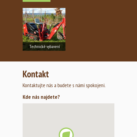
Technické vybavení
K realizaci projektů používáme
špičkové a moderní…
Kontakt
Zobrazit fotogalerii
Kontaktujte nás a budete s námi spokojeni.
Kde nás najdete?