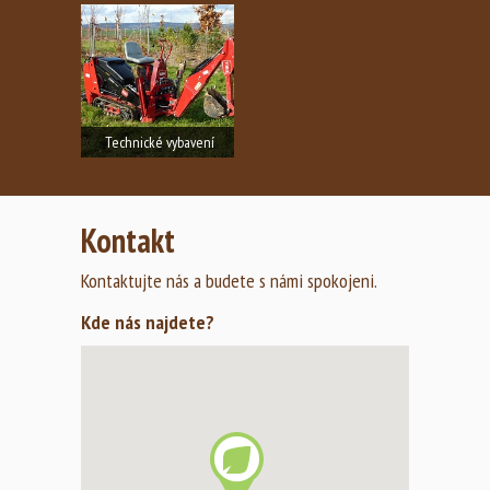
Technické vybavení
K realizaci projektů používáme
špičkové a moderní…
Kontakt
Zobrazit fotogalerii
Kontaktujte nás a budete s námi spokojeni.
Kde nás najdete?