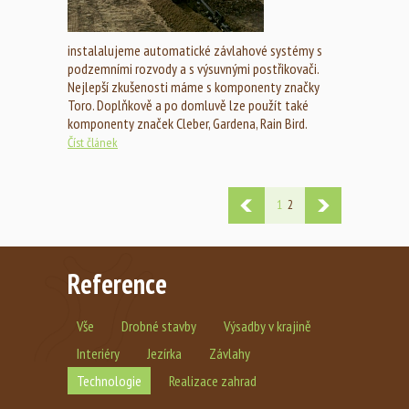
instalalujeme automatické závlahové systémy s
podzemními rozvody a s výsuvnými postřikovači.
Nejlepší zkušenosti máme s komponenty značky
Toro. Doplňkově a po domluvě lze použít také
komponenty značek Cleber, Gardena, Rain Bird.
Číst článek
1
2
Reference
Vše
Drobné stavby
Výsadby v krajině
Interiéry
Jezírka
Závlahy
Technologie
Realizace zahrad