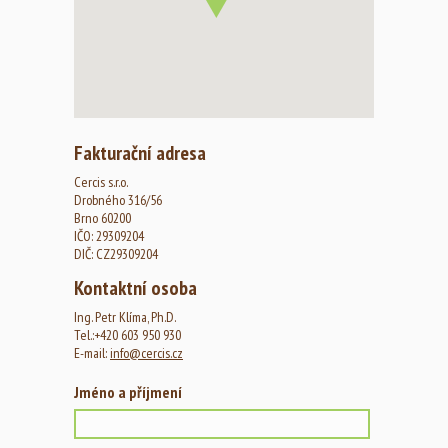
Fakturační adresa
Cercis s.r.o.
Drobného 316/56
Brno 60200
IČO: 29309204
DIČ: CZ29309204
Kontaktní osoba
Ing. Petr Klíma, Ph.D.
Tel.:+420 603 950 930
E-mail:
info@cercis.cz
Jméno a příjmení