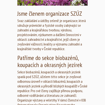
Jsme členem organizace SZÚZ
Svaz zakládání a údržby zeleně je organizace, která
sdružuje právnické a fyzické osoby zabývající se
zahradní a krajinářskou tvorbou, výrobou,
projektováním, výzkumem a dalšími činnostmi v
oblasti zahradnictví a krajinářství, jejíž cílem je
zvyšování vážnosti, kvality a významu zahradní a
krajinářské tvorby v České republice.
Patříme do sekce biobazénů,
koupacích a okrasných jezírek
Sekce biobazénů, koupacích a okrasných jezírek
spadá pod SZÚZ, účelem této sekce je zvyšovat
odbornou úroveň v oblasti bibazénů, koupacích a
okrasných jezírek a přírodě blízkých koupališť v České
republice. Pro své členy zajišťuje přímou podporu,
odborné vzdělávání a literaturu ze zahraničí.
Organizuje výstavy a veletrhy. V rámci členství v IOB
(Internationale Organisation für naturnahe