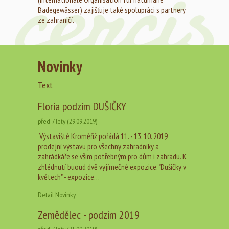
Badegewässer) zajišťuje také spolupráci s partnery
ze zahraničí.
Novinky
Text
Floria podzim DUŠIČKY
před 7 lety (29.09.2019)
Výstaviště Kroměříž pořádá 11. - 13. 10. 2019
prodejní výstavu pro všechny zahradníky a
zahrádkáře se vším potřebným pro dům i zahradu. K
zhlédnutí buoud dvě vyjímečné expozice. "Dušičky v
květech" - expozice…
Detail Novinky
Zemědělec - podzim 2019