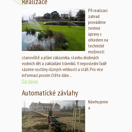
Realizace
Při realizaci
zahrad
provádíme
terénní
úpravy s
ohledem na
technické
možnosti
stanoviště a přání zákazníka, stavbu drobných
vodních děl a zakládání trávníků. V neposlední řadě
sázíme rostliny různých velikostí a stáří. Pro více
informací prosím čtěte dále...
Číst článek
Automatické závlahy
Návrhujeme
a