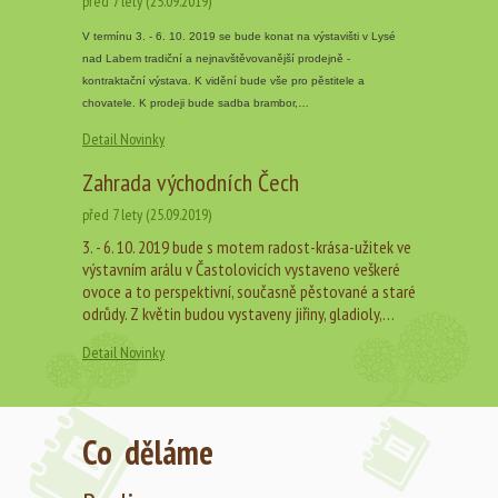
před 7 lety (25.09.2019)
V termínu 3. - 6. 10. 2019 se bude konat na výstavišti v Lysé
nad Labem tradiční a nejnavštěvovanější prodejně -
kontraktační výstava. K vidění bude vše pro pěstitele a
chovatele. K prodeji bude sadba brambor,…
Detail Novinky
Zahrada východních Čech
před 7 lety (25.09.2019)
3. - 6. 10. 2019 bude s motem radost-krása-užitek ve
výstavním arálu v Častolovicích vystaveno veškeré
ovoce a to perspektivní, současně pěstované a staré
odrůdy. Z květin budou vystaveny jiřiny, gladioly,…
Detail Novinky
Co děláme