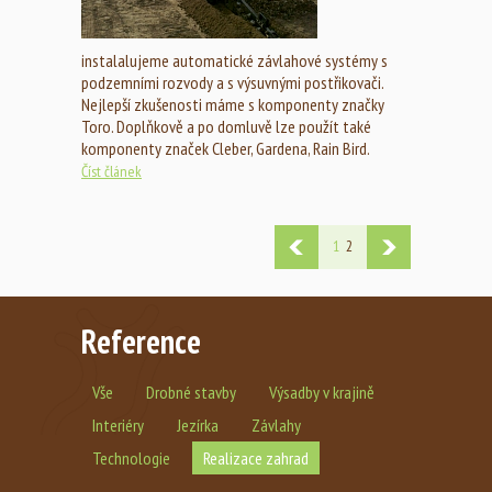
instalalujeme automatické závlahové systémy s
podzemními rozvody a s výsuvnými postřikovači.
Nejlepší zkušenosti máme s komponenty značky
Toro. Doplňkově a po domluvě lze použít také
komponenty značek Cleber, Gardena, Rain Bird.
Číst článek
1
2
Reference
Vše
Drobné stavby
Výsadby v krajině
Interiéry
Jezírka
Závlahy
Technologie
Realizace zahrad