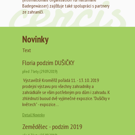
Badegewässer) zajišťuje také spolupráci s partnery
ze zahraničí.
Novinky
Text
Floria podzim DUŠIČKY
před 7 lety (29.09.2019)
Výstaviště Kroměříž pořádá 11. - 13. 10. 2019
prodejní výstavu pro všechny zahradníky a
zahrádkáře se vším potřebným pro dům i zahradu. K
zhlédnutí buoud dvě vyjímečné expozice. "Dušičky v
květech" - expozice…
Detail Novinky
Zemědělec - podzim 2019