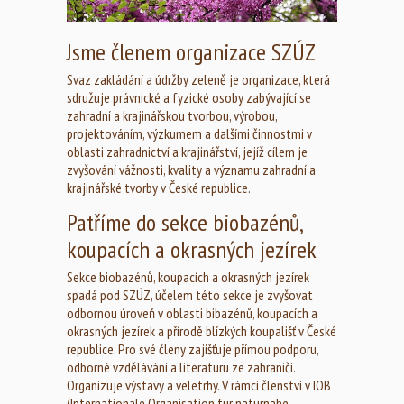
Jsme členem organizace SZÚZ
Svaz zakládání a údržby zeleně je organizace, která
sdružuje právnické a fyzické osoby zabývající se
zahradní a krajinářskou tvorbou, výrobou,
projektováním, výzkumem a dalšími činnostmi v
oblasti zahradnictví a krajinářství, jejíž cílem je
zvyšování vážnosti, kvality a významu zahradní a
krajinářské tvorby v České republice.
Patříme do sekce biobazénů,
koupacích a okrasných jezírek
Sekce biobazénů, koupacích a okrasných jezírek
spadá pod SZÚZ, účelem této sekce je zvyšovat
odbornou úroveň v oblasti bibazénů, koupacích a
okrasných jezírek a přírodě blízkých koupališť v České
republice. Pro své členy zajišťuje přímou podporu,
odborné vzdělávání a literaturu ze zahraničí.
Organizuje výstavy a veletrhy. V rámci členství v IOB
(Internationale Organisation für naturnahe