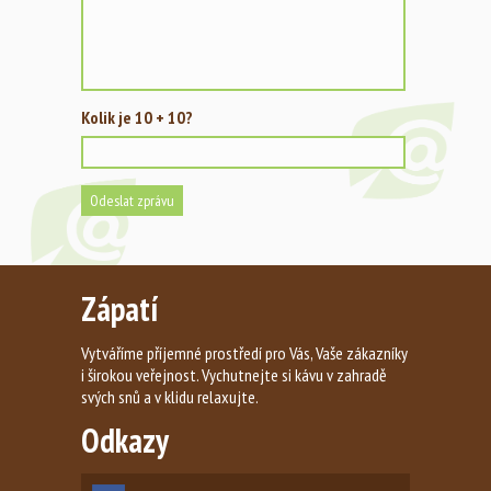
Kolik je 10 + 10?
Zápatí
Vytváříme příjemné prostředí pro Vás, Vaše zákazníky
i širokou veřejnost. Vychutnejte si kávu v zahradě
svých snů a v klidu relaxujte.
Odkazy