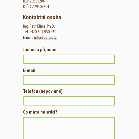
IČO: 29309204
DIČ: CZ29309204
Kontaktní osoba
Ing. Petr Klíma, Ph.D.
Tel.:+420 603 950 930
E-mail:
info@cercis.cz
Jméno a příjmení
E-mail
Telefon (nepovinné)
Co máte na srdci?