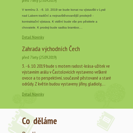
před 7 lety (25.09.2019)
V termínu 3. - 6. 10. 2019 se bude konat na výstavišti v Lysé
nad Labem tradiční a nejnavštěvovanější prodejně -
kontraktační výstava. K vidění bude vše pro pěstitele a
chovatele. K prodeji bude sadba brambor,…
Detail Novinky
Zahrada východních Čech
před 7 lety (25.09.2019)
3. - 6. 10. 2019 bude s motem radost-krása-užitek ve
výstavním arálu v Častolovicích vystaveno veškeré
ovoce a to perspektivní, současně pěstované a staré
odrůdy. Z květin budou vystaveny jiřiny, gladioly,…
Detail Novinky
Co děláme