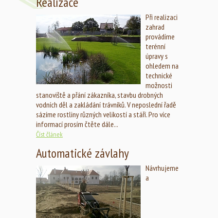
Realizace
Při realizaci
zahrad
provádíme
terénní
úpravy s
ohledem na
technické
možnosti
stanoviště a přání zákazníka, stavbu drobných
vodních děl a zakládání trávníků. V neposlední řadě
sázíme rostliny různých velikostí a stáří. Pro více
informací prosím čtěte dále...
Číst článek
Automatické závlahy
Návrhujeme
a