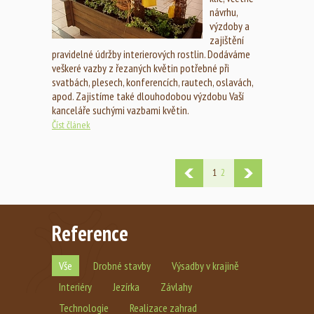
návrhu,
výzdoby a
zajištění
pravidelné údržby interierových rostlin. Dodáváme
veškeré vazby z řezaných květin potřebné při
svatbách, plesech, konferencích, rautech, oslavách,
apod. Zajistíme také dlouhodobou výzdobu Vaší
kanceláře suchými vazbami květin.
Číst článek
1
2
Reference
Vše
Drobné stavby
Výsadby v krajině
Interiéry
Jezírka
Závlahy
Technologie
Realizace zahrad