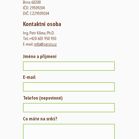
Brno 60200
IČO: 29309204
DIČ: CZ29309204
Kontaktní osoba
Ing. Petr Klíma, Ph.D.
Tel.:+420 603 950 930
E-mail:
info@cercis.cz
Jméno a příjmení
E-mail
Telefon (nepovinné)
Co máte na srdci?