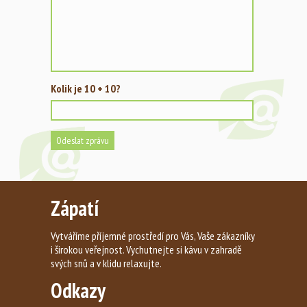
Kolik je 10 + 10?
Zápatí
Vytváříme příjemné prostředí pro Vás, Vaše zákazníky
i širokou veřejnost. Vychutnejte si kávu v zahradě
svých snů a v klidu relaxujte.
Odkazy