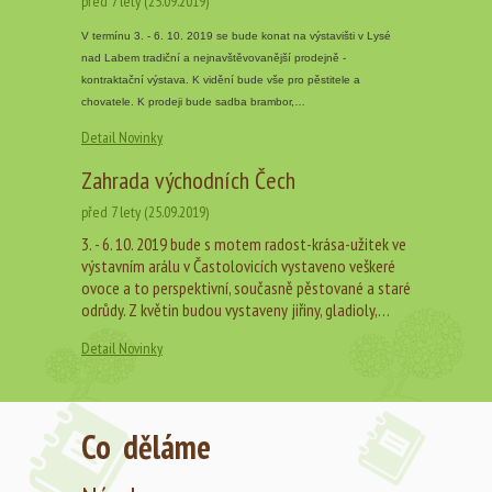
před 7 lety (25.09.2019)
V termínu 3. - 6. 10. 2019 se bude konat na výstavišti v Lysé
nad Labem tradiční a nejnavštěvovanější prodejně -
kontraktační výstava. K vidění bude vše pro pěstitele a
chovatele. K prodeji bude sadba brambor,…
Detail Novinky
Zahrada východních Čech
před 7 lety (25.09.2019)
3. - 6. 10. 2019 bude s motem radost-krása-užitek ve
výstavním arálu v Častolovicích vystaveno veškeré
ovoce a to perspektivní, současně pěstované a staré
odrůdy. Z květin budou vystaveny jiřiny, gladioly,…
Detail Novinky
Co děláme