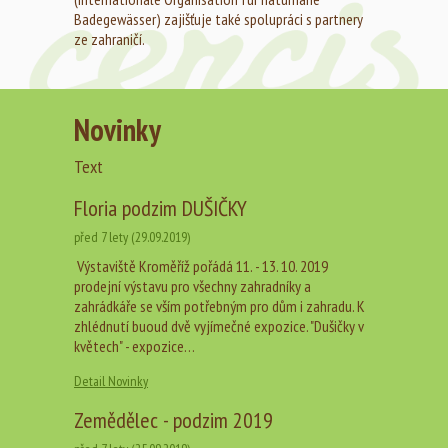
Badegewässer) zajišťuje také spolupráci s partnery
ze zahraničí.
Novinky
Text
Floria podzim DUŠIČKY
před 7 lety (29.09.2019)
Výstaviště Kroměříž pořádá 11. - 13. 10. 2019
prodejní výstavu pro všechny zahradníky a
zahrádkáře se vším potřebným pro dům i zahradu. K
zhlédnutí buoud dvě vyjímečné expozice. "Dušičky v
květech" - expozice…
Detail Novinky
Zemědělec - podzim 2019