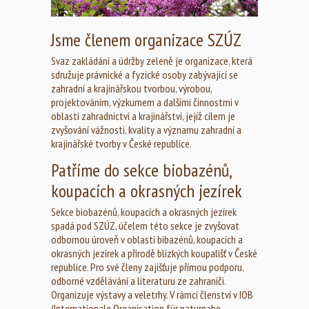
Jsme členem organizace SZÚZ
Svaz zakládání a údržby zeleně je organizace, která
sdružuje právnické a fyzické osoby zabývající se
zahradní a krajinářskou tvorbou, výrobou,
projektováním, výzkumem a dalšími činnostmi v
oblasti zahradnictví a krajinářství, jejíž cílem je
zvyšování vážnosti, kvality a významu zahradní a
krajinářské tvorby v České republice.
Patříme do sekce biobazénů,
koupacích a okrasných jezírek
Sekce biobazénů, koupacích a okrasných jezírek
spadá pod SZÚZ, účelem této sekce je zvyšovat
odbornou úroveň v oblasti bibazénů, koupacích a
okrasných jezírek a přírodě blízkých koupališť v České
republice. Pro své členy zajišťuje přímou podporu,
odborné vzdělávání a literaturu ze zahraničí.
Organizuje výstavy a veletrhy. V rámci členství v IOB
(Internationale Organisation für naturnahe