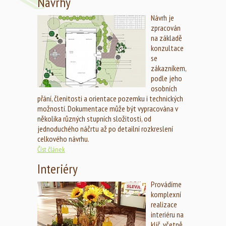
Návrhy
Návrh je
zpracován
na základě
konzultace
se
zákazníkem,
podle jeho
osobních
přání, členitosti a orientace pozemku i technických
možností. Dokumentace může být vypracována v
několika různých stupních složitosti, od
jednoduchého náčrtu až po detailní rozkreslení
celkového návrhu.
Číst článek
Interiéry
Provádíme
komplexní
realizace
interiéru na
klíč, včetně